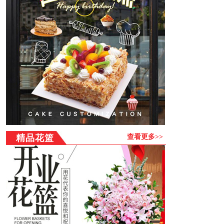
浏览商品→点击购买→注册或直接购买→填写订单→选择支
付方式--成功提交→配送店按您要求送货上门
注意事项：
1、黑龙江市区可以做到最快3小时送货上门（郊区需另外加
收运费），但请尽量提前24小时订货，以保证我们有充分的
时间安排送货。
2、正常配送时间为：8：30—21：00（乡镇晚上不配送），
17：00以后订购的商品系统会转到第二天安排！
3、每张订单的确认、配送和收货人签收状况，送货人可在每
个环节查询自己的订花状态。
4、黑龙江市区免费送货上门，黑龙江乡镇需加收路费（30-
80元）部分乡镇及郊县仍无法送达，订购之前提跟客服联系
精品花篮
查看更多>>