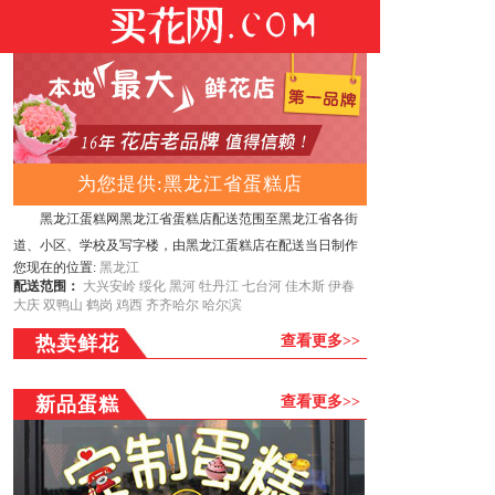
为您提供:黑龙江省蛋糕店
黑龙江蛋糕网黑龙江省蛋糕店配送范围至黑龙江省各街
道、小区、学校及写字楼，由黑龙江蛋糕店在配送当日制作
您现在的位置:
黑龙江
并由专人专车送出，确保配送至黑龙江的蛋糕材料新鲜和最
配送范围：
大兴安岭
绥化
黑河
牡丹江
七台河
佳木斯
伊春
佳品质，黑龙江蛋糕店将全程服务到家！
黑龙江蛋糕店服务
大庆
双鸭山
鹤岗
鸡西
齐齐哈尔
哈尔滨
项目：
提供网上订花送花、鲜花、蛋糕、花篮、花圈、果
热卖鲜花
查看更多>>
篮，公仔，巧克力，绿植，会议用花，展会用花，节日用花
等订购，您只要通过网上下好订单，我们会安排黑龙江附近
新品蛋糕
查看更多>>
连锁花店及时送出，并由总部提供售后服务。为保证客户的
利益，所有的商品订购流程均在本网站统一完成，多谢！
配送范围:
订货流程：