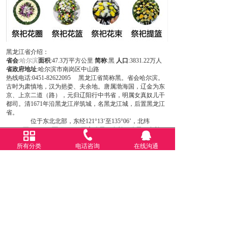
黑龙江省介绍：
省会
:
哈尔滨
面积
:47.3万平方公里
简称
:黑
人口
:3831.22万人
省政府地址
:哈尔滨市南岗区中山路
热线电话:0451-82622095 黑龙江省简称黑。省会哈尔滨。
古时为肃慎地，汉为挹娄、夫余地。唐属渤海国，辽金为东
京、上京二道（路），元归辽阳行中书省，明属女真奴儿干
都司。清1671年沿黑龙江岸筑城，名黑龙江城，后置黑龙江
省。
位于东北北部，东经121°13‘至135°06’，北纬
43°26‘至53°34’，面积46.9万平方公里，有长10公里，有长10
公里以上的河流1700多条，多处平原海拔50－200米。西部属
所有分类
电话咨询
在线沟通
松嫩平原，东北部为三江平原，北部、东南部为山地。属寒
温带一温带湿润一半湿润季风气候。冬季长而寒冷，夏季短
而凉爽，南北温差大，北部甚至长冬无夏。因而夏宜避暑，
冬宜赏雪、欢冰灯、进行冰雪运动。1月平均气温－31至－
15℃，极端最低气温达52.3℃（漠河1969年2月13日）。7月为
18－23℃，无霜期仅3－4个月，年平均降水量300－700毫
米。有汉、满、朝鲜、蒙古、回、达翰尔、鄂伦春、赫哲、
柯尔克孜、鄂温克等民族。为中国木材、石油、大豆、甜
菜、亚麻主要生产基地，产量均居全国首位。煤炭、黄金、
机车车辆、机械、矿冶设备等亦占有重要地位。